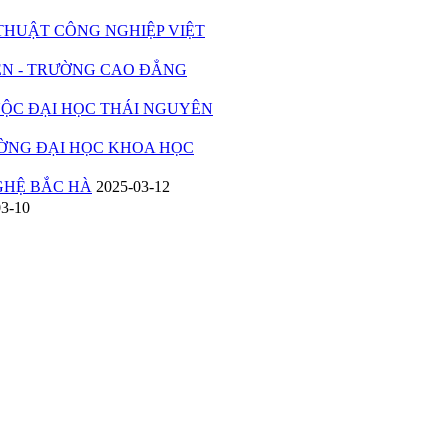
UẬT CÔNG NGHIỆP VIỆT
 - TRƯỜNG CAO ĐẲNG
C ĐẠI HỌC THÁI NGUYÊN
ỜNG ĐẠI HỌC KHOA HỌC
HỆ BẮC HÀ
2025-03-12
03-10