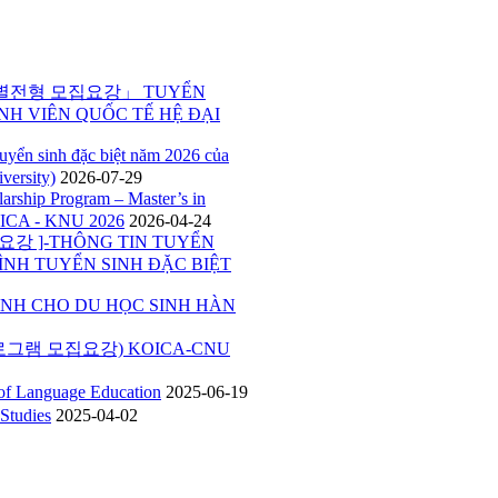
특별전형 모집요강」 TUYỂN
NH VIÊN QUỐC TẾ HỆ ĐẠI
inh đặc biệt năm 2026 của
versity)
2026-07-29
p Program – Master’s in
ICA - KNU 2026
2026-04-24
 ]-THÔNG TIN TUYỂN
ÌNH TUYỂN SINH ĐẶC BIỆT
H CHO DU HỌC SINH HÀN
그램 모집요강) KOICA-CNU
Language Education
2025-06-19
tudies
2025-04-02