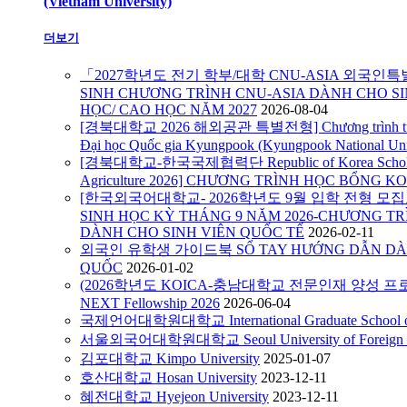
(Vietnam University)
더보기
「2027학년도 전기 학부/대학 CNU-ASIA 외국인
SINH CHƯƠNG TRÌNH CNU-ASIA DÀNH CHO SI
HỌC/ CAO HỌC NĂM 2027
2026-08-04
[경북대학교 2026 해외공관 특별전형] Chương trình tuyển s
Đại học Quốc gia Kyungpook (Kyungpook National Uni
[경북대학교-한국국제협력단 Republic of Korea Scholarshi
Agriculture 2026] CHƯƠNG TRÌNH HỌC BỔNG KO
[한국외국어대학교- 2026학년도 9월 입학 전형 모집요강
SINH HỌC KỲ THÁNG 9 NĂM 2026-CHƯƠNG TR
DÀNH CHO SINH VIÊN QUỐC TẾ
2026-02-11
외국인 유학생 가이드북 SỔ TAY HƯỚNG DẪN DÀN
QUỐC
2026-01-02
(2026학년도 KOICA-충남대학교 전문인재 양성 프로
NEXT Fellowship 2026
2026-06-04
국제언어대학원대학교 International Graduate School of 
서울외국어대학원대학교 Seoul University of Foreign S
김포대학교 Kimpo University
2025-01-07
호산대학교 Hosan University
2023-12-11
혜전대학교 Hyejeon University
2023-12-11