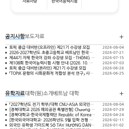
자료마당
한국어능력시험
공지사항
보도자료
토픽 중급 대비반(오프라인) 제21기 수강생 모집
2026-08-04
2026-2027학년도 초중고등학교 베트남인 한국어 교원 모집 공고 - TUYỂN DỤNG GIÁO VIÊN TIẾNG HÀN BẬC TIỂU HỌC, THCS, THPT NĂM HỌC 2026-2027
2026-07-21
제44기 자체 한국어 강좌 수강생 모집 - THÔNG BÁO CHIÊU SINH HỌC VIÊN LỚP TIẾNG HÀN KHÓA 44
2026-07-15
제108회 한국어능력시험 시행 안내 (2026. 10. 18.)
2026-07-03
토픽 중급 대비반(온라인) 제21기 수강생 모집
2026-06-26
「TOPIK 문항의 사회문화적 적합성 분석 연구」 사업 간접보조사업자 공모 (재공고)
2026-06-25
유학자료
대학(원)소개
베트남 대학
「2027학년도 전기 학부/대학 CNU-ASIA 외국인특별전형 모집요강」 TUYỂN SINH CHƯƠNG TRÌNH CNU-ASIA DÀNH CHO SINH VIÊN QUỐC TẾ HỆ ĐẠI HỌC/ CAO HỌC NĂM 2027
2026-08-04
[경북대학교 2026 해외공관 특별전형] Chương trình tuyển sinh đặc biệt năm 2026 của Đại học Quốc gia Kyungpook (Kyungpook National University)
2026-07-29
[경북대학교-한국국제협력단 Republic of Korea Scholarship Program – Master’s in Agriculture 2026] CHƯƠNG TRÌNH HỌC BỔNG KOICA - KNU 2026
2026-04-24
[한국외국어대학교- 2026학년도 9월 입학 전형 모집요강 ]-THÔNG TIN TUYỂN SINH HỌC KỲ THÁNG 9 NĂM 2026-CHƯƠNG TRÌNH TUYỂN SINH ĐẶC BIỆT DÀNH CHO SINH VIÊN QUỐC TẾ
2026-02-11
외국인 유학생 가이드북 SỔ TAY HƯỚNG DẪN DÀNH CHO DU HỌC SINH HÀN QUỐC
2026-01-02