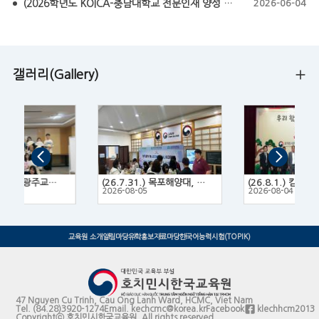
(2026학년도 KOICA-충남대학교 전문인재 양성 프로그램 모집요강) KOICA-CNU NEXT Fellowship 2026
2026-06-04
갤러리(Gallery)
(26.7.14.~16.) 광주교육대학교 한국문화 체험 프로그램
(26.7.31.) 목포해양대, 목포대, 목포과학대 3개 대학 연합 유학박람회
2
2026-08-05
2026-08-04
교육원 소개
알림마당
유학홍보
자료마당
한국어능력시험(TOPIK)
47 Nguyen Cu Trinh, Cau Ong Lanh Ward, HCMC, Viet Nam
Tel.
(84.28)3920-1274
Email.
kechcmc@korea.kr
Facebook
klechhcm2013
Copyrightⓒ 호치민시한국교육원. All rights reserved.