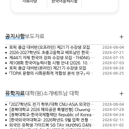
자료마당
한국어능력시험
공지사항
보도자료
토픽 중급 대비반(오프라인) 제21기 수강생 모집
2026-08-04
2026-2027학년도 초중고등학교 베트남인 한국어 교원 모집 공고 - TUYỂN DỤNG GIÁO VIÊN TIẾNG HÀN BẬC TIỂU HỌC, THCS, THPT NĂM HỌC 2026-2027
2026-07-21
제44기 자체 한국어 강좌 수강생 모집 - THÔNG BÁO CHIÊU SINH HỌC VIÊN LỚP TIẾNG HÀN KHÓA 44
2026-07-15
제108회 한국어능력시험 시행 안내 (2026. 10. 18.)
2026-07-03
토픽 중급 대비반(온라인) 제21기 수강생 모집
2026-06-26
「TOPIK 문항의 사회문화적 적합성 분석 연구」 사업 간접보조사업자 공모 (재공고)
2026-06-25
유학자료
대학(원)소개
베트남 대학
「2027학년도 전기 학부/대학 CNU-ASIA 외국인특별전형 모집요강」 TUYỂN SINH CHƯƠNG TRÌNH CNU-ASIA DÀNH CHO SINH VIÊN QUỐC TẾ HỆ ĐẠI HỌC/ CAO HỌC NĂM 2027
2026-08-04
[경북대학교 2026 해외공관 특별전형] Chương trình tuyển sinh đặc biệt năm 2026 của Đại học Quốc gia Kyungpook (Kyungpook National University)
2026-07-29
[경북대학교-한국국제협력단 Republic of Korea Scholarship Program – Master’s in Agriculture 2026] CHƯƠNG TRÌNH HỌC BỔNG KOICA - KNU 2026
2026-04-24
[한국외국어대학교- 2026학년도 9월 입학 전형 모집요강 ]-THÔNG TIN TUYỂN SINH HỌC KỲ THÁNG 9 NĂM 2026-CHƯƠNG TRÌNH TUYỂN SINH ĐẶC BIỆT DÀNH CHO SINH VIÊN QUỐC TẾ
2026-02-11
외국인 유학생 가이드북 SỔ TAY HƯỚNG DẪN DÀNH CHO DU HỌC SINH HÀN QUỐC
2026-01-02