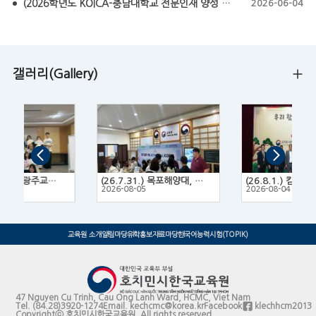
(2026학년도 KOICA-충남대학교 전문인재 양성 프로그램 모집요강) KOICA-CNU NEXT Fellowship 2026
2026-06-04
갤러리(Gallery)
(26.7.14.~16.) 광주교육대학교 한국문화 체험 프로그램
(26.7.31.) 목포해양대, 목포대, 목포과학대 3개 대학 연합 유학박람회
2
2026-08-05
2026-08-04
교육원 소개
알림마당
유학홍보
자료마당
한국어능력시험(TOPIK)
47 Nguyen Cu Trinh, Cau Ong Lanh Ward, HCMC, Viet Nam
Tel.
(84.28)3920-1274
Email.
kechcmc@korea.kr
Facebook
klechhcm2013
Copyrightⓒ 호치민시한국교육원. All rights reserved.