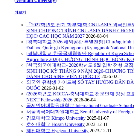
(Vietnam University)
더보기
「2027학년도 전기 학부/대학 CNU-ASIA 외국인
SINH CHƯƠNG TRÌNH CNU-ASIA DÀNH CHO SI
HỌC/ CAO HỌC NĂM 2027
2026-08-04
[경북대학교 2026 해외공관 특별전형] Chương trình tuyển s
Đại học Quốc gia Kyungpook (Kyungpook National Uni
[경북대학교-한국국제협력단 Republic of Korea Scholarshi
Agriculture 2026] CHƯƠNG TRÌNH HỌC BỔNG KO
[한국외국어대학교- 2026학년도 9월 입학 전형 모집요강
SINH HỌC KỲ THÁNG 9 NĂM 2026-CHƯƠNG TR
DÀNH CHO SINH VIÊN QUỐC TẾ
2026-02-11
외국인 유학생 가이드북 SỔ TAY HƯỚNG DẪN DÀN
QUỐC
2026-01-02
(2026학년도 KOICA-충남대학교 전문인재 양성 프로
NEXT Fellowship 2026
2026-06-04
국제언어대학원대학교 International Graduate School of 
서울외국어대학원대학교 Seoul University of Foreign S
김포대학교 Kimpo University
2025-01-07
호산대학교 Hosan University
2023-12-11
혜전대학교 Hyejeon University
2023-12-11