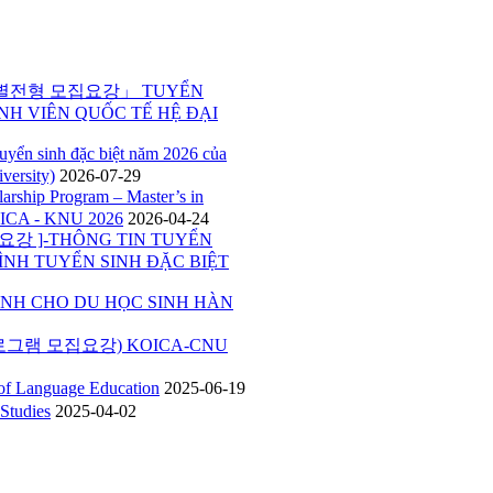
특별전형 모집요강」 TUYỂN
NH VIÊN QUỐC TẾ HỆ ĐẠI
inh đặc biệt năm 2026 của
versity)
2026-07-29
p Program – Master’s in
ICA - KNU 2026
2026-04-24
 ]-THÔNG TIN TUYỂN
ÌNH TUYỂN SINH ĐẶC BIỆT
H CHO DU HỌC SINH HÀN
그램 모집요강) KOICA-CNU
Language Education
2025-06-19
tudies
2025-04-02