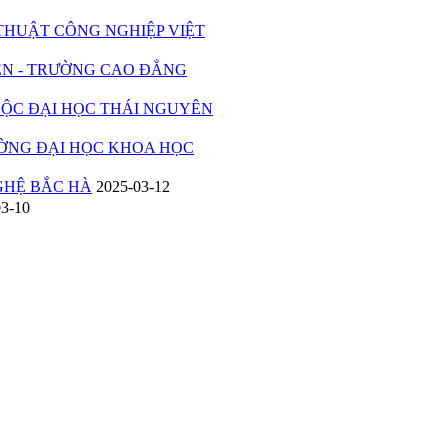
UẬT CÔNG NGHIỆP VIỆT
 - TRƯỜNG CAO ĐẲNG
C ĐẠI HỌC THÁI NGUYÊN
ỜNG ĐẠI HỌC KHOA HỌC
HỆ BẮC HÀ
2025-03-12
03-10