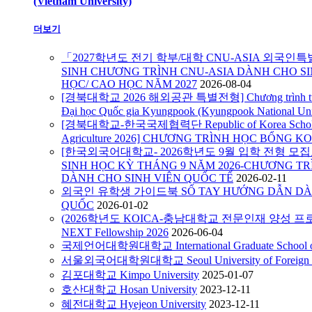
(Vietnam University)
더보기
「2027학년도 전기 학부/대학 CNU-ASIA 외국인
SINH CHƯƠNG TRÌNH CNU-ASIA DÀNH CHO SI
HỌC/ CAO HỌC NĂM 2027
2026-08-04
[경북대학교 2026 해외공관 특별전형] Chương trình tuyển s
Đại học Quốc gia Kyungpook (Kyungpook National Uni
[경북대학교-한국국제협력단 Republic of Korea Scholarshi
Agriculture 2026] CHƯƠNG TRÌNH HỌC BỔNG KO
[한국외국어대학교- 2026학년도 9월 입학 전형 모집요강
SINH HỌC KỲ THÁNG 9 NĂM 2026-CHƯƠNG TR
DÀNH CHO SINH VIÊN QUỐC TẾ
2026-02-11
외국인 유학생 가이드북 SỔ TAY HƯỚNG DẪN DÀN
QUỐC
2026-01-02
(2026학년도 KOICA-충남대학교 전문인재 양성 프로
NEXT Fellowship 2026
2026-06-04
국제언어대학원대학교 International Graduate School of 
서울외국어대학원대학교 Seoul University of Foreign S
김포대학교 Kimpo University
2025-01-07
호산대학교 Hosan University
2023-12-11
혜전대학교 Hyejeon University
2023-12-11