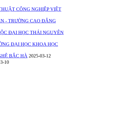
UẬT CÔNG NGHIỆP VIỆT
 - TRƯỜNG CAO ĐẲNG
C ĐẠI HỌC THÁI NGUYÊN
ỜNG ĐẠI HỌC KHOA HỌC
HỆ BẮC HÀ
2025-03-12
03-10