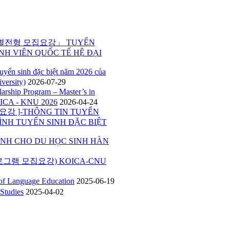
특별전형 모집요강」 TUYỂN
NH VIÊN QUỐC TẾ HỆ ĐẠI
inh đặc biệt năm 2026 của
versity)
2026-07-29
p Program – Master’s in
ICA - KNU 2026
2026-04-24
 ]-THÔNG TIN TUYỂN
ÌNH TUYỂN SINH ĐẶC BIỆT
H CHO DU HỌC SINH HÀN
그램 모집요강) KOICA-CNU
Language Education
2025-06-19
tudies
2025-04-02