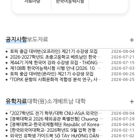
자료마당
한국어능력시험
공지사항
보도자료
토픽 중급 대비반(오프라인) 제21기 수강생 모집
2026-08-04
2026-2027학년도 초중고등학교 베트남인 한국어 교원 모집 공고 - TUYỂN DỤNG GIÁO VIÊN TIẾNG HÀN BẬC TIỂU HỌC, THCS, THPT NĂM HỌC 2026-2027
2026-07-21
제44기 자체 한국어 강좌 수강생 모집 - THÔNG BÁO CHIÊU SINH HỌC VIÊN LỚP TIẾNG HÀN KHÓA 44
2026-07-15
제108회 한국어능력시험 시행 안내 (2026. 10. 18.)
2026-07-03
토픽 중급 대비반(온라인) 제21기 수강생 모집
2026-06-26
「TOPIK 문항의 사회문화적 적합성 분석 연구」 사업 간접보조사업자 공모 (재공고)
2026-06-25
유학자료
대학(원)소개
베트남 대학
「2027학년도 전기 학부/대학 CNU-ASIA 외국인특별전형 모집요강」 TUYỂN SINH CHƯƠNG TRÌNH CNU-ASIA DÀNH CHO SINH VIÊN QUỐC TẾ HỆ ĐẠI HỌC/ CAO HỌC NĂM 2027
2026-08-04
[경북대학교 2026 해외공관 특별전형] Chương trình tuyển sinh đặc biệt năm 2026 của Đại học Quốc gia Kyungpook (Kyungpook National University)
2026-07-29
[경북대학교-한국국제협력단 Republic of Korea Scholarship Program – Master’s in Agriculture 2026] CHƯƠNG TRÌNH HỌC BỔNG KOICA - KNU 2026
2026-04-24
[한국외국어대학교- 2026학년도 9월 입학 전형 모집요강 ]-THÔNG TIN TUYỂN SINH HỌC KỲ THÁNG 9 NĂM 2026-CHƯƠNG TRÌNH TUYỂN SINH ĐẶC BIỆT DÀNH CHO SINH VIÊN QUỐC TẾ
2026-02-11
외국인 유학생 가이드북 SỔ TAY HƯỚNG DẪN DÀNH CHO DU HỌC SINH HÀN QUỐC
2026-01-02