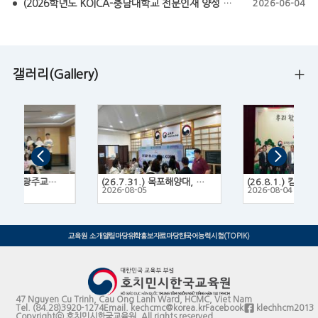
(2026학년도 KOICA-충남대학교 전문인재 양성 프로그램 모집요강) KOICA-CNU NEXT Fellowship 2026
2026-06-04
갤러리(Gallery)
(26.7.14.~16.) 광주교육대학교 한국문화 체험 프로그램
(26.7.31.) 목포해양대, 목포대, 목포과학대 3개 대학 연합 유학박람회
2
2026-08-05
2026-08-04
교육원 소개
알림마당
유학홍보
자료마당
한국어능력시험(TOPIK)
47 Nguyen Cu Trinh, Cau Ong Lanh Ward, HCMC, Viet Nam
Tel.
(84.28)3920-1274
Email.
kechcmc@korea.kr
Facebook
klechhcm2013
Copyrightⓒ 호치민시한국교육원. All rights reserved.