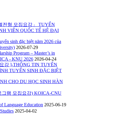
특별전형 모집요강」 TUYỂN
NH VIÊN QUỐC TẾ HỆ ĐẠI
inh đặc biệt năm 2026 của
versity)
2026-07-29
p Program – Master’s in
ICA - KNU 2026
2026-04-24
 ]-THÔNG TIN TUYỂN
ÌNH TUYỂN SINH ĐẶC BIỆT
H CHO DU HỌC SINH HÀN
그램 모집요강) KOICA-CNU
Language Education
2025-06-19
tudies
2025-04-02