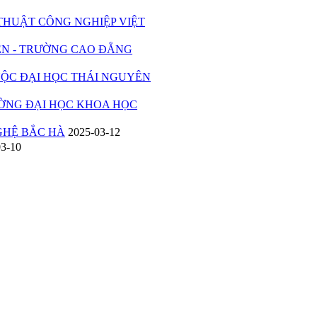
UẬT CÔNG NGHIỆP VIỆT
 - TRƯỜNG CAO ĐẲNG
C ĐẠI HỌC THÁI NGUYÊN
ỜNG ĐẠI HỌC KHOA HỌC
HỆ BẮC HÀ
2025-03-12
03-10