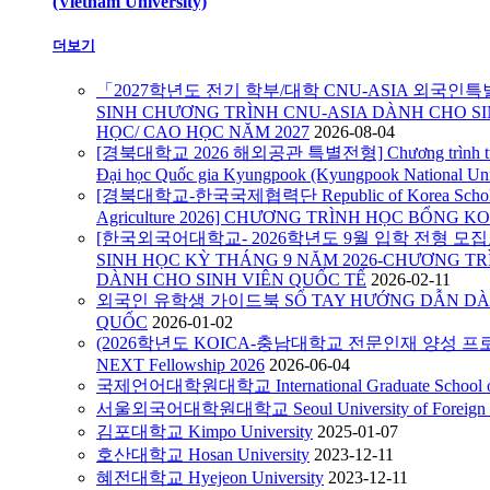
(Vietnam University)
더보기
「2027학년도 전기 학부/대학 CNU-ASIA 외국인
SINH CHƯƠNG TRÌNH CNU-ASIA DÀNH CHO SI
HỌC/ CAO HỌC NĂM 2027
2026-08-04
[경북대학교 2026 해외공관 특별전형] Chương trình tuyển s
Đại học Quốc gia Kyungpook (Kyungpook National Uni
[경북대학교-한국국제협력단 Republic of Korea Scholarshi
Agriculture 2026] CHƯƠNG TRÌNH HỌC BỔNG KO
[한국외국어대학교- 2026학년도 9월 입학 전형 모집요강
SINH HỌC KỲ THÁNG 9 NĂM 2026-CHƯƠNG TR
DÀNH CHO SINH VIÊN QUỐC TẾ
2026-02-11
외국인 유학생 가이드북 SỔ TAY HƯỚNG DẪN DÀN
QUỐC
2026-01-02
(2026학년도 KOICA-충남대학교 전문인재 양성 프로
NEXT Fellowship 2026
2026-06-04
국제언어대학원대학교 International Graduate School of 
서울외국어대학원대학교 Seoul University of Foreign S
김포대학교 Kimpo University
2025-01-07
호산대학교 Hosan University
2023-12-11
혜전대학교 Hyejeon University
2023-12-11