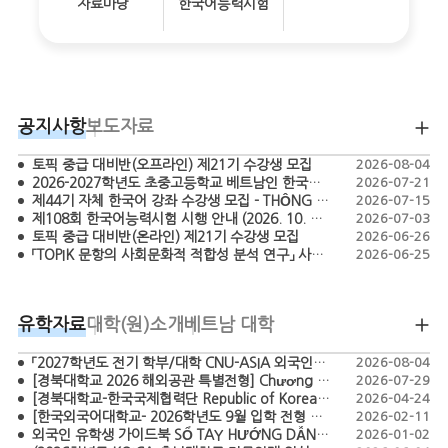
자료마당
한국어능력시험
공지사항
보도자료
토픽 중급 대비반(오프라인) 제21기 수강생 모집
2026-08-04
2026-2027학년도 초중고등학교 베트남인 한국어 교원 모집 공고 - TUYỂN DỤNG GIÁO VIÊN TIẾNG HÀN BẬC TIỂU HỌC, THCS, THPT NĂM HỌC 2026-2027
2026-07-21
제44기 자체 한국어 강좌 수강생 모집 - THÔNG BÁO CHIÊU SINH HỌC VIÊN LỚP TIẾNG HÀN KHÓA 44
2026-07-15
제108회 한국어능력시험 시행 안내 (2026. 10. 18.)
2026-07-03
토픽 중급 대비반(온라인) 제21기 수강생 모집
2026-06-26
「TOPIK 문항의 사회문화적 적합성 분석 연구」 사업 간접보조사업자 공모 (재공고)
2026-06-25
유학자료
대학(원)소개
베트남 대학
「2027학년도 전기 학부/대학 CNU-ASIA 외국인특별전형 모집요강」 TUYỂN SINH CHƯƠNG TRÌNH CNU-ASIA DÀNH CHO SINH VIÊN QUỐC TẾ HỆ ĐẠI HỌC/ CAO HỌC NĂM 2027
2026-08-04
[경북대학교 2026 해외공관 특별전형] Chương trình tuyển sinh đặc biệt năm 2026 của Đại học Quốc gia Kyungpook (Kyungpook National University)
2026-07-29
[경북대학교-한국국제협력단 Republic of Korea Scholarship Program – Master’s in Agriculture 2026] CHƯƠNG TRÌNH HỌC BỔNG KOICA - KNU 2026
2026-04-24
[한국외국어대학교- 2026학년도 9월 입학 전형 모집요강 ]-THÔNG TIN TUYỂN SINH HỌC KỲ THÁNG 9 NĂM 2026-CHƯƠNG TRÌNH TUYỂN SINH ĐẶC BIỆT DÀNH CHO SINH VIÊN QUỐC TẾ
2026-02-11
외국인 유학생 가이드북 SỔ TAY HƯỚNG DẪN DÀNH CHO DU HỌC SINH HÀN QUỐC
2026-01-02