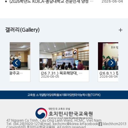
(2026학년도 KOICA-충남대학교 전문인재 양성 프로그램 모집요강) KOICA-CNU NEXT Fellowship 2026
2026-06-04
갤러리(Gallery)
(26.7.14.~16.) 광주교육대학교 한국문화 체험 프로그램
(26.7.31.) 목포해양대, 목포대, 목포과학대 3개 대학 연합 유학박람회
2
2026-08-05
2026-08-04
교육원 소개
알림마당
유학홍보
자료마당
한국어능력시험(TOPIK)
47 Nguyen Cu Trinh, Cau Ong Lanh Ward, HCMC, Viet Nam
Tel.
(84.28)3920-1274
Email.
kechcmc@korea.kr
Facebook
klechhcm2013
Copyrightⓒ 호치민시한국교육원. All rights reserved.