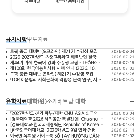
자료마당
한국어능력시험
공지사항
보도자료
토픽 중급 대비반(오프라인) 제21기 수강생 모집
2026-08-04
2026-2027학년도 초중고등학교 베트남인 한국어 교원 모집 공고 - TUYỂN DỤNG GIÁO VIÊN TIẾNG HÀN BẬC TIỂU HỌC, THCS, THPT NĂM HỌC 2026-2027
2026-07-21
제44기 자체 한국어 강좌 수강생 모집 - THÔNG BÁO CHIÊU SINH HỌC VIÊN LỚP TIẾNG HÀN KHÓA 44
2026-07-15
제108회 한국어능력시험 시행 안내 (2026. 10. 18.)
2026-07-03
토픽 중급 대비반(온라인) 제21기 수강생 모집
2026-06-26
「TOPIK 문항의 사회문화적 적합성 분석 연구」 사업 간접보조사업자 공모 (재공고)
2026-06-25
유학자료
대학(원)소개
베트남 대학
「2027학년도 전기 학부/대학 CNU-ASIA 외국인특별전형 모집요강」 TUYỂN SINH CHƯƠNG TRÌNH CNU-ASIA DÀNH CHO SINH VIÊN QUỐC TẾ HỆ ĐẠI HỌC/ CAO HỌC NĂM 2027
2026-08-04
[경북대학교 2026 해외공관 특별전형] Chương trình tuyển sinh đặc biệt năm 2026 của Đại học Quốc gia Kyungpook (Kyungpook National University)
2026-07-29
[경북대학교-한국국제협력단 Republic of Korea Scholarship Program – Master’s in Agriculture 2026] CHƯƠNG TRÌNH HỌC BỔNG KOICA - KNU 2026
2026-04-24
[한국외국어대학교- 2026학년도 9월 입학 전형 모집요강 ]-THÔNG TIN TUYỂN SINH HỌC KỲ THÁNG 9 NĂM 2026-CHƯƠNG TRÌNH TUYỂN SINH ĐẶC BIỆT DÀNH CHO SINH VIÊN QUỐC TẾ
2026-02-11
외국인 유학생 가이드북 SỔ TAY HƯỚNG DẪN DÀNH CHO DU HỌC SINH HÀN QUỐC
2026-01-02