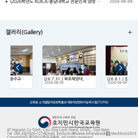
(2026학년도 KOICA-충남대학교 전문인재 양성 프로그램 모집요강) KOICA-CNU NEXT Fellowship 2026
2026-06-04
갤러리(Gallery)
(26.7.14.~16.) 광주교육대학교 한국문화 체험 프로그램
(26.7.31.) 목포해양대, 목포대, 목포과학대 3개 대학 연합 유학박람회
2
2026-08-05
2026-08-04
교육원 소개
알림마당
유학홍보
자료마당
한국어능력시험(TOPIK)
47 Nguyen Cu Trinh, Cau Ong Lanh Ward, HCMC, Viet Nam
Tel.
(84.28)3920-1274
Email.
kechcmc@korea.kr
Facebook
klechhcm2013
Copyrightⓒ 호치민시한국교육원. All rights reserved.