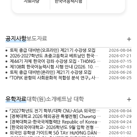
자료마당
한국어능력시험
공지사항
보도자료
토픽 중급 대비반(오프라인) 제21기 수강생 모집
2026-08-04
2026-2027학년도 초중고등학교 베트남인 한국어 교원 모집 공고 - TUYỂN DỤNG GIÁO VIÊN TIẾNG HÀN BẬC TIỂU HỌC, THCS, THPT NĂM HỌC 2026-2027
2026-07-21
제44기 자체 한국어 강좌 수강생 모집 - THÔNG BÁO CHIÊU SINH HỌC VIÊN LỚP TIẾNG HÀN KHÓA 44
2026-07-15
제108회 한국어능력시험 시행 안내 (2026. 10. 18.)
2026-07-03
토픽 중급 대비반(온라인) 제21기 수강생 모집
2026-06-26
「TOPIK 문항의 사회문화적 적합성 분석 연구」 사업 간접보조사업자 공모 (재공고)
2026-06-25
유학자료
대학(원)소개
베트남 대학
「2027학년도 전기 학부/대학 CNU-ASIA 외국인특별전형 모집요강」 TUYỂN SINH CHƯƠNG TRÌNH CNU-ASIA DÀNH CHO SINH VIÊN QUỐC TẾ HỆ ĐẠI HỌC/ CAO HỌC NĂM 2027
2026-08-04
[경북대학교 2026 해외공관 특별전형] Chương trình tuyển sinh đặc biệt năm 2026 của Đại học Quốc gia Kyungpook (Kyungpook National University)
2026-07-29
[경북대학교-한국국제협력단 Republic of Korea Scholarship Program – Master’s in Agriculture 2026] CHƯƠNG TRÌNH HỌC BỔNG KOICA - KNU 2026
2026-04-24
[한국외국어대학교- 2026학년도 9월 입학 전형 모집요강 ]-THÔNG TIN TUYỂN SINH HỌC KỲ THÁNG 9 NĂM 2026-CHƯƠNG TRÌNH TUYỂN SINH ĐẶC BIỆT DÀNH CHO SINH VIÊN QUỐC TẾ
2026-02-11
외국인 유학생 가이드북 SỔ TAY HƯỚNG DẪN DÀNH CHO DU HỌC SINH HÀN QUỐC
2026-01-02