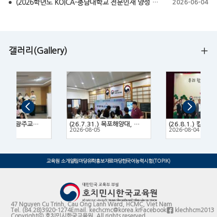
(2026학년도 KOICA-충남대학교 전문인재 양성 프로그램 모집요강) KOICA-CNU NEXT Fellowship 2026
2026-06-04
갤러리(Gallery)
(26.7.14.~16.) 광주교육대학교 한국문화 체험 프로그램
(26.7.31.) 목포해양대, 목포대, 목포과학대 3개 대학 연합 유학박람회
2
2026-08-05
2026-08-04
교육원 소개
알림마당
유학홍보
자료마당
한국어능력시험(TOPIK)
47 Nguyen Cu Trinh, Cau Ong Lanh Ward, HCMC, Viet Nam
Tel.
(84.28)3920-1274
Email.
kechcmc@korea.kr
Facebook
klechhcm2013
Copyrightⓒ 호치민시한국교육원. All rights reserved.