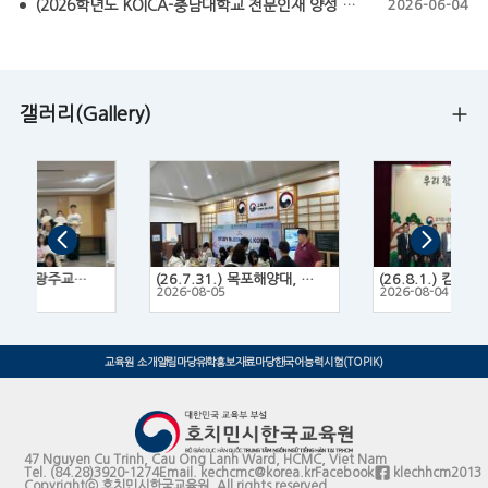
(2026학년도 KOICA-충남대학교 전문인재 양성 프로그램 모집요강) KOICA-CNU NEXT Fellowship 2026
2026-06-04
갤러리(Gallery)
(26.7.14.~16.) 광주교육대학교 한국문화 체험 프로그램
(26.7.31.) 목포해양대, 목포대, 목포과학대 3개 대학 연합 유학박람회
2
2026-08-05
2026-08-04
교육원 소개
알림마당
유학홍보
자료마당
한국어능력시험(TOPIK)
47 Nguyen Cu Trinh, Cau Ong Lanh Ward, HCMC, Viet Nam
Tel.
(84.28)3920-1274
Email.
kechcmc@korea.kr
Facebook
klechhcm2013
Copyrightⓒ 호치민시한국교육원. All rights reserved.