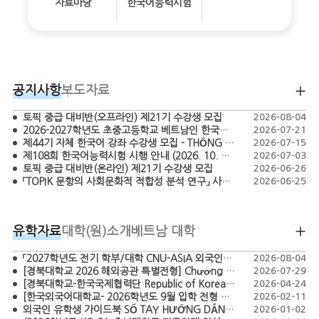
자료마당
한국어능력시험
공지사항
보도자료
토픽 중급 대비반(오프라인) 제21기 수강생 모집
2026-08-04
2026-2027학년도 초중고등학교 베트남인 한국어 교원 모집 공고 - TUYỂN DỤNG GIÁO VIÊN TIẾNG HÀN BẬC TIỂU HỌC, THCS, THPT NĂM HỌC 2026-2027
2026-07-21
제44기 자체 한국어 강좌 수강생 모집 - THÔNG BÁO CHIÊU SINH HỌC VIÊN LỚP TIẾNG HÀN KHÓA 44
2026-07-15
제108회 한국어능력시험 시행 안내 (2026. 10. 18.)
2026-07-03
토픽 중급 대비반(온라인) 제21기 수강생 모집
2026-06-26
「TOPIK 문항의 사회문화적 적합성 분석 연구」 사업 간접보조사업자 공모 (재공고)
2026-06-25
유학자료
대학(원)소개
베트남 대학
「2027학년도 전기 학부/대학 CNU-ASIA 외국인특별전형 모집요강」 TUYỂN SINH CHƯƠNG TRÌNH CNU-ASIA DÀNH CHO SINH VIÊN QUỐC TẾ HỆ ĐẠI HỌC/ CAO HỌC NĂM 2027
2026-08-04
[경북대학교 2026 해외공관 특별전형] Chương trình tuyển sinh đặc biệt năm 2026 của Đại học Quốc gia Kyungpook (Kyungpook National University)
2026-07-29
[경북대학교-한국국제협력단 Republic of Korea Scholarship Program – Master’s in Agriculture 2026] CHƯƠNG TRÌNH HỌC BỔNG KOICA - KNU 2026
2026-04-24
[한국외국어대학교- 2026학년도 9월 입학 전형 모집요강 ]-THÔNG TIN TUYỂN SINH HỌC KỲ THÁNG 9 NĂM 2026-CHƯƠNG TRÌNH TUYỂN SINH ĐẶC BIỆT DÀNH CHO SINH VIÊN QUỐC TẾ
2026-02-11
외국인 유학생 가이드북 SỔ TAY HƯỚNG DẪN DÀNH CHO DU HỌC SINH HÀN QUỐC
2026-01-02