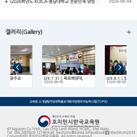
(2026학년도 KOICA-충남대학교 전문인재 양성 프로그램 모집요강) KOICA-CNU NEXT Fellowship 2026
2026-06-04
갤러리(Gallery)
(26.7.14.~16.) 광주교육대학교 한국문화 체험 프로그램
(26.7.31.) 목포해양대, 목포대, 목포과학대 3개 대학 연합 유학박람회
2
2026-08-05
2026-08-04
교육원 소개
알림마당
유학홍보
자료마당
한국어능력시험(TOPIK)
47 Nguyen Cu Trinh, Cau Ong Lanh Ward, HCMC, Viet Nam
Tel.
(84.28)3920-1274
Email.
kechcmc@korea.kr
Facebook
klechhcm2013
Copyrightⓒ 호치민시한국교육원. All rights reserved.