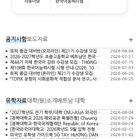
자료마당
한국어능력시험
공지사항
보도자료
토픽 중급 대비반(오프라인) 제21기 수강생 모집
2026-08-04
2026-2027학년도 초중고등학교 베트남인 한국어 교원 모집 공고 - TUYỂN DỤNG GIÁO VIÊN TIẾNG HÀN BẬC TIỂU HỌC, THCS, THPT NĂM HỌC 2026-2027
2026-07-21
제44기 자체 한국어 강좌 수강생 모집 - THÔNG BÁO CHIÊU SINH HỌC VIÊN LỚP TIẾNG HÀN KHÓA 44
2026-07-15
제108회 한국어능력시험 시행 안내 (2026. 10. 18.)
2026-07-03
토픽 중급 대비반(온라인) 제21기 수강생 모집
2026-06-26
「TOPIK 문항의 사회문화적 적합성 분석 연구」 사업 간접보조사업자 공모 (재공고)
2026-06-25
유학자료
대학(원)소개
베트남 대학
「2027학년도 전기 학부/대학 CNU-ASIA 외국인특별전형 모집요강」 TUYỂN SINH CHƯƠNG TRÌNH CNU-ASIA DÀNH CHO SINH VIÊN QUỐC TẾ HỆ ĐẠI HỌC/ CAO HỌC NĂM 2027
2026-08-04
[경북대학교 2026 해외공관 특별전형] Chương trình tuyển sinh đặc biệt năm 2026 của Đại học Quốc gia Kyungpook (Kyungpook National University)
2026-07-29
[경북대학교-한국국제협력단 Republic of Korea Scholarship Program – Master’s in Agriculture 2026] CHƯƠNG TRÌNH HỌC BỔNG KOICA - KNU 2026
2026-04-24
[한국외국어대학교- 2026학년도 9월 입학 전형 모집요강 ]-THÔNG TIN TUYỂN SINH HỌC KỲ THÁNG 9 NĂM 2026-CHƯƠNG TRÌNH TUYỂN SINH ĐẶC BIỆT DÀNH CHO SINH VIÊN QUỐC TẾ
2026-02-11
외국인 유학생 가이드북 SỔ TAY HƯỚNG DẪN DÀNH CHO DU HỌC SINH HÀN QUỐC
2026-01-02