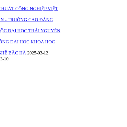
UẬT CÔNG NGHIỆP VIỆT
 - TRƯỜNG CAO ĐẲNG
C ĐẠI HỌC THÁI NGUYÊN
ỜNG ĐẠI HỌC KHOA HỌC
HỆ BẮC HÀ
2025-03-12
03-10