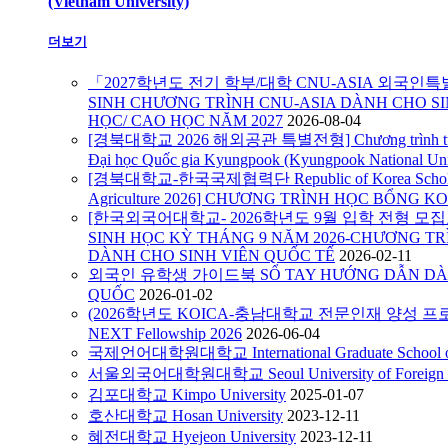
(Vietnam University)
더보기
「2027학년도 전기 학부/대학 CNU-ASIA 외국인
SINH CHƯƠNG TRÌNH CNU-ASIA DÀNH CHO SI
HỌC/ CAO HỌC NĂM 2027
2026-08-04
[경북대학교 2026 해외공관 특별전형] Chương trình tuyển s
Đại học Quốc gia Kyungpook (Kyungpook National Uni
[경북대학교-한국국제협력단 Republic of Korea Scholarshi
Agriculture 2026] CHƯƠNG TRÌNH HỌC BỔNG KO
[한국외국어대학교- 2026학년도 9월 입학 전형 모집요강
SINH HỌC KỲ THÁNG 9 NĂM 2026-CHƯƠNG TR
DÀNH CHO SINH VIÊN QUỐC TẾ
2026-02-11
외국인 유학생 가이드북 SỔ TAY HƯỚNG DẪN DÀN
QUỐC
2026-01-02
(2026학년도 KOICA-충남대학교 전문인재 양성 프로
NEXT Fellowship 2026
2026-06-04
국제언어대학원대학교 International Graduate School of 
서울외국어대학원대학교 Seoul University of Foreign S
김포대학교 Kimpo University
2025-01-07
호산대학교 Hosan University
2023-12-11
혜전대학교 Hyejeon University
2023-12-11