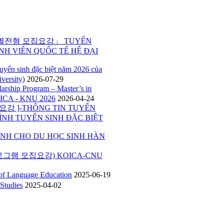
특별전형 모집요강」 TUYỂN
NH VIÊN QUỐC TẾ HỆ ĐẠI
inh đặc biệt năm 2026 của
versity)
2026-07-29
p Program – Master’s in
ICA - KNU 2026
2026-04-24
 ]-THÔNG TIN TUYỂN
ÌNH TUYỂN SINH ĐẶC BIỆT
H CHO DU HỌC SINH HÀN
그램 모집요강) KOICA-CNU
Language Education
2025-06-19
tudies
2025-04-02