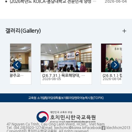
(2026학년도 KOICA-충남대학교 전문인재 양성 프로그램 모집요강) KOICA-CNU NEXT Fellowship 2026
2026-06-04
갤러리(Gallery)
(26.7.14.~16.) 광주교육대학교 한국문화 체험 프로그램
(26.7.31.) 목포해양대, 목포대, 목포과학대 3개 대학 연합 유학박람회
2
2026-08-05
2026-08-04
교육원 소개
알림마당
유학홍보
자료마당
한국어능력시험(TOPIK)
47 Nguyen Cu Trinh, Cau Ong Lanh Ward, HCMC, Viet Nam
Tel.
(84.28)3920-1274
Email.
kechcmc@korea.kr
Facebook
klechhcm2013
Copyrightⓒ 호치민시한국교육원. All rights reserved.