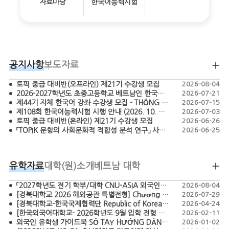
자료마당
한국어능력시험
공지사항
보도자료
토픽 중급 대비반(오프라인) 제21기 수강생 모집
2026-08-04
2026-2027학년도 초중고등학교 베트남인 한국어 교원 모집 공고 - TUYỂN DỤNG GIÁO VIÊN TIẾNG HÀN BẬC TIỂU HỌC, THCS, THPT NĂM HỌC 2026-2027
2026-07-21
제44기 자체 한국어 강좌 수강생 모집 - THÔNG BÁO CHIÊU SINH HỌC VIÊN LỚP TIẾNG HÀN KHÓA 44
2026-07-15
제108회 한국어능력시험 시행 안내 (2026. 10. 18.)
2026-07-03
토픽 중급 대비반(온라인) 제21기 수강생 모집
2026-06-26
「TOPIK 문항의 사회문화적 적합성 분석 연구」 사업 간접보조사업자 공모 (재공고)
2026-06-25
유학자료
대학(원)소개
베트남 대학
「2027학년도 전기 학부/대학 CNU-ASIA 외국인특별전형 모집요강」 TUYỂN SINH CHƯƠNG TRÌNH CNU-ASIA DÀNH CHO SINH VIÊN QUỐC TẾ HỆ ĐẠI HỌC/ CAO HỌC NĂM 2027
2026-08-04
[경북대학교 2026 해외공관 특별전형] Chương trình tuyển sinh đặc biệt năm 2026 của Đại học Quốc gia Kyungpook (Kyungpook National University)
2026-07-29
[경북대학교-한국국제협력단 Republic of Korea Scholarship Program – Master’s in Agriculture 2026] CHƯƠNG TRÌNH HỌC BỔNG KOICA - KNU 2026
2026-04-24
[한국외국어대학교- 2026학년도 9월 입학 전형 모집요강 ]-THÔNG TIN TUYỂN SINH HỌC KỲ THÁNG 9 NĂM 2026-CHƯƠNG TRÌNH TUYỂN SINH ĐẶC BIỆT DÀNH CHO SINH VIÊN QUỐC TẾ
2026-02-11
외국인 유학생 가이드북 SỔ TAY HƯỚNG DẪN DÀNH CHO DU HỌC SINH HÀN QUỐC
2026-01-02