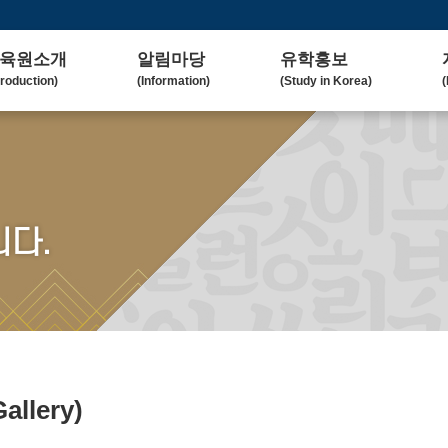
육원소개
알림마당
유학홍보
troduction)
(Information)
(Study in Korea)
(
사말
공지사항
대학(원)소개
lcome Message)
(Notice)
(Korean University)
(
혁
보도자료
유학자료
tory)
(Press Release)
(University Admission)
(
요업무
갤러리
협업대학
다.
in Duty)
(Gallery)
(Collaborating University)
(
국교육
언론보도
유학상담
rean Education)
(Media Coverage)
(Free Consultation)
(
락처/위치
2023 유학박람회
ntact / Address)
(2023 Fair)
2024 유학박람회
(2024 Fair)
Gallery)