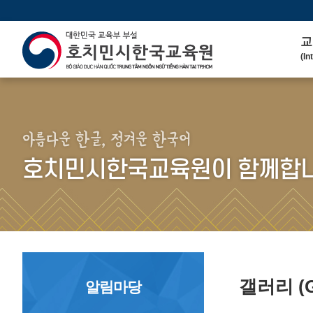
교
(In
인
(We
연 
(His
아름다운 한글, 정겨운 한국어
주
호치민시한국교육원이 함께합니
(Ma
한
(Ko
연
(Co
갤러리
(
알림마당