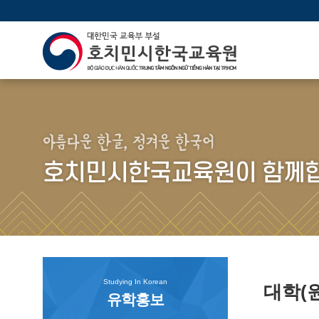
아름다운 한글, 정겨운 한국어
호치민시한국교육원이 함께합
Studying In Korean
대학(
유학홍보