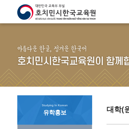
아름다운 한글, 정겨운 한국어
호치민시한국교육원이 함께합
Studying In Korean
대학(
유학홍보