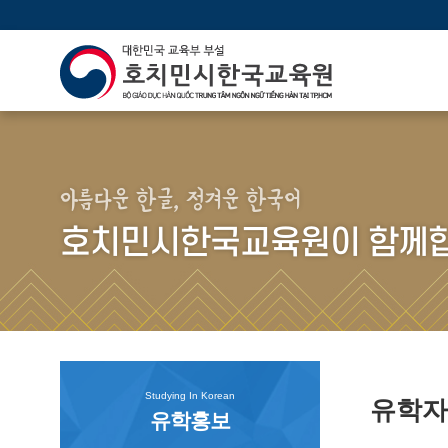
아름다운 한글, 정겨운 한국어
호치민시한국교육원이 함께합
Studying In Korean
유학
유학홍보