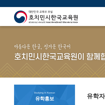
아름다운 한글, 정겨운 한국어
호치민시한국교육원이 함께합
Studying In Korean
유학
유학홍보