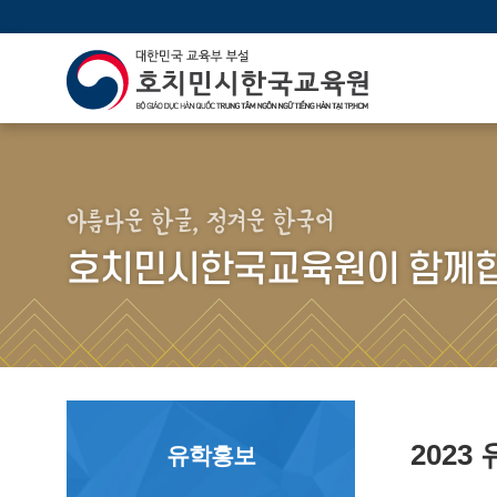
아름다운 한글, 정겨운 한국어
호치민시한국교육원이 함께합
202
유학홍보