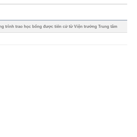
 trao học bổng được tiến cử từ Viện trưởng Trung tâm