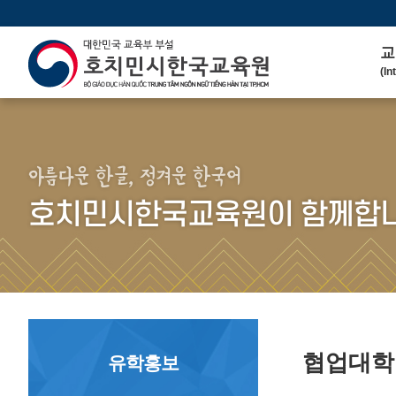
교
(In
인
(We
연 
(His
아름다운 한글, 정겨운 한국어
주
호치민시한국교육원이 함께합니
(Ma
한
(Ko
연
(Co
협업대
유학홍보