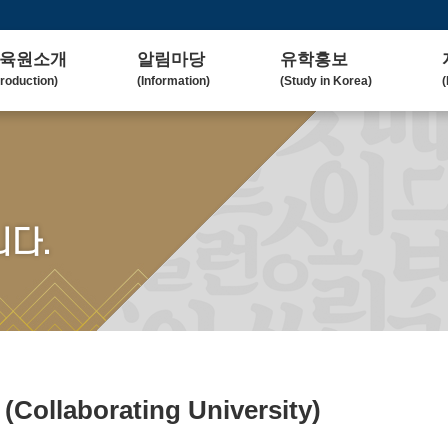
육원소개
알림마당
유학홍보
troduction)
(Information)
(Study in Korea)
(
사말
공지사항
대학(원)소개
lcome Message)
(Notice)
(Korean University)
(
혁
보도자료
유학자료
tory)
(Press Release)
(University Admission)
(
요업무
갤러리
협업대학
다.
in Duty)
(Gallery)
(Collaborating University)
(
국교육
언론보도
유학상담
rean Education)
(Media Coverage)
(Free Consultation)
(
락처/위치
2023 유학박람회
ntact / Address)
(2023 Fair)
2024 유학박람회
(2024 Fair)
학
(Collaborating University)