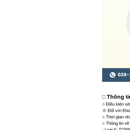
□
Thông ti
○
Điều kiện xé
※
Đối với Kho
○
Thời gian n
○
Thông tin về
- Loại A: TOPI