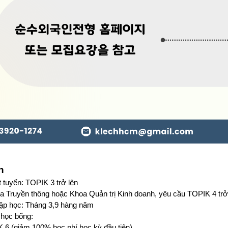
n
t tuyển: TOPIK 3 trở lên
a Truyền thông hoặc Khoa Quản trị Kinh doanh, yêu cầu TOPIK 4 trở
hập học: Tháng 3,9 hàng năm
 học bổng:
K 6 (giảm 100% học phí học kỳ đầu tiên)