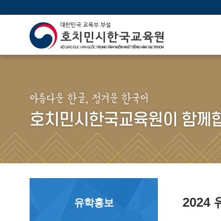
아름다운 한글, 정겨운 한국어
호치민시한국교육원이 함께합
202
유학홍보