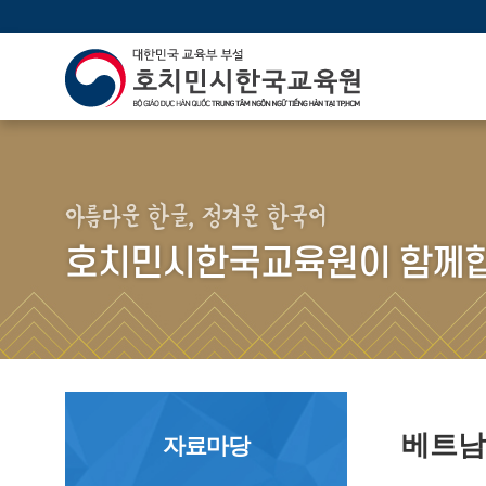
아름다운 한글, 정겨운 한국어
호치민시한국교육원이 함께합
베트남
자료마당