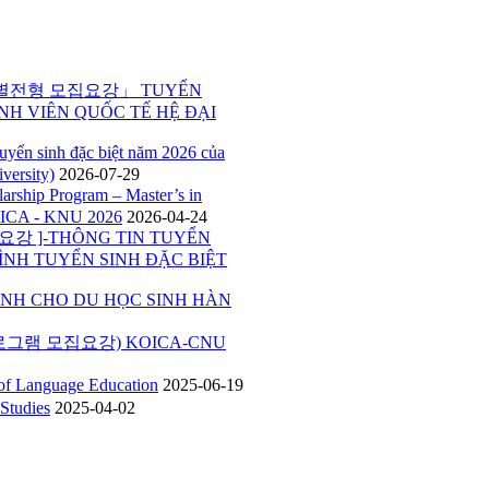
특별전형 모집요강」 TUYỂN
NH VIÊN QUỐC TẾ HỆ ĐẠI
inh đặc biệt năm 2026 của
versity)
2026-07-29
p Program – Master’s in
ICA - KNU 2026
2026-04-24
 ]-THÔNG TIN TUYỂN
ÌNH TUYỂN SINH ĐẶC BIỆT
H CHO DU HỌC SINH HÀN
그램 모집요강) KOICA-CNU
Language Education
2025-06-19
tudies
2025-04-02