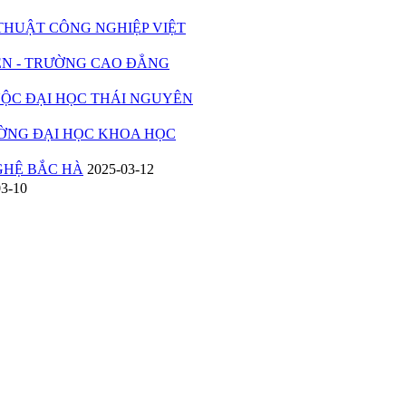
UẬT CÔNG NGHIỆP VIỆT
 - TRƯỜNG CAO ĐẲNG
C ĐẠI HỌC THÁI NGUYÊN
ỜNG ĐẠI HỌC KHOA HỌC
HỆ BẮC HÀ
2025-03-12
03-10