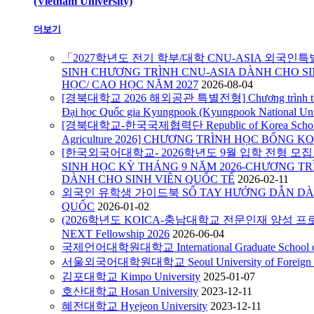
(Vietnam University)
더보기
「2027학년도 전기 학부/대학 CNU-ASIA 외국인
SINH CHƯƠNG TRÌNH CNU-ASIA DÀNH CHO SI
HỌC/ CAO HỌC NĂM 2027
2026-08-04
[경북대학교 2026 해외공관 특별전형] Chương trình tuyển s
Đại học Quốc gia Kyungpook (Kyungpook National Uni
[경북대학교-한국국제협력단 Republic of Korea Scholarshi
Agriculture 2026] CHƯƠNG TRÌNH HỌC BỔNG KO
[한국외국어대학교- 2026학년도 9월 입학 전형 모집요강
SINH HỌC KỲ THÁNG 9 NĂM 2026-CHƯƠNG TR
DÀNH CHO SINH VIÊN QUỐC TẾ
2026-02-11
외국인 유학생 가이드북 SỔ TAY HƯỚNG DẪN DÀN
QUỐC
2026-01-02
(2026학년도 KOICA-충남대학교 전문인재 양성 프로
NEXT Fellowship 2026
2026-06-04
국제언어대학원대학교 International Graduate School of 
서울외국어대학원대학교 Seoul University of Foreign S
김포대학교 Kimpo University
2025-01-07
호산대학교 Hosan University
2023-12-11
혜전대학교 Hyejeon University
2023-12-11